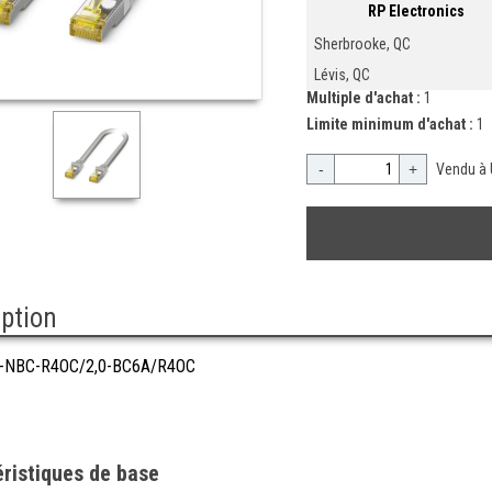
RP Electronics
Sherbrooke, QC
Lévis, QC
Multiple d'achat :
1
Limite minimum d'achat :
1
-
+
Vendu à 
iption
-NBC-R4OC/2,0-BC6A/R4OC
ristiques de base