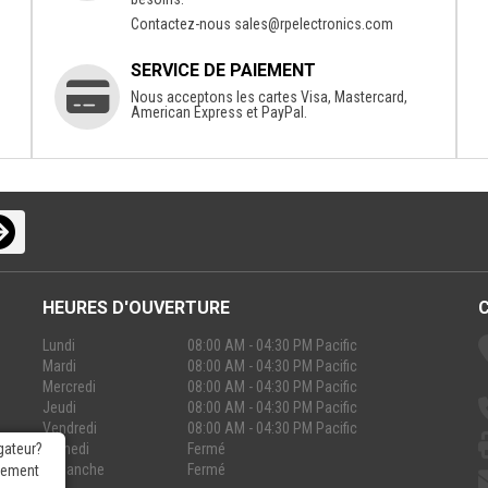
Contactez-nous
sales@rpelectronics.com
SERVICE DE PAIEMENT
Nous acceptons les cartes Visa, Mastercard,
American Express et PayPal.
HEURES D'OUVERTURE
Lundi
08:00 AM - 04:30 PM Pacific
Mardi
08:00 AM - 04:30 PM Pacific
Mercredi
08:00 AM - 04:30 PM Pacific
Jeudi
08:00 AM - 04:30 PM Pacific
Vendredi
08:00 AM - 04:30 PM Pacific
Samedi
Fermé
gateur?
Dimanche
Fermé
rgement