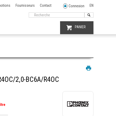
otions
Fournisseurs
Contact
EN
Connexion
PANIER
R4OC/2,0-BC6A/R4OC
ître