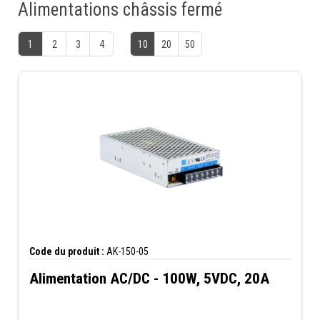
Alimentations châssis fermé
1
2
3
4
10
20
50
Code du produit :
AK-150-05
Alimentation AC/DC - 100W, 5VDC, 20A