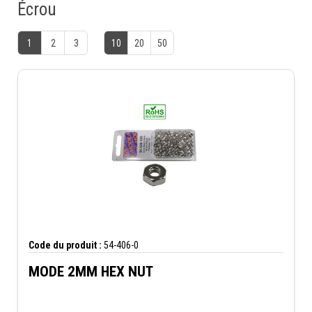
Écrou
1
2
3
10
20
50
Code du produit :
54-406-0
MODE 2MM HEX NUT