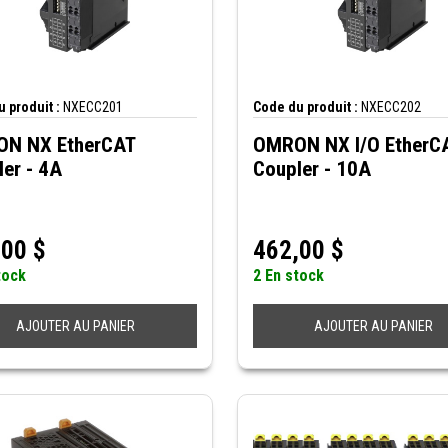
 produit :
NXECC201
Code du produit :
NXECC202
N NX EtherCAT
OMRON NX I/O EtherC
er - 4A
Coupler - 10A
,00
$
462,00
$
tock
2 En stock
AJOUTER AU PANIER
AJOUTER AU PANIER