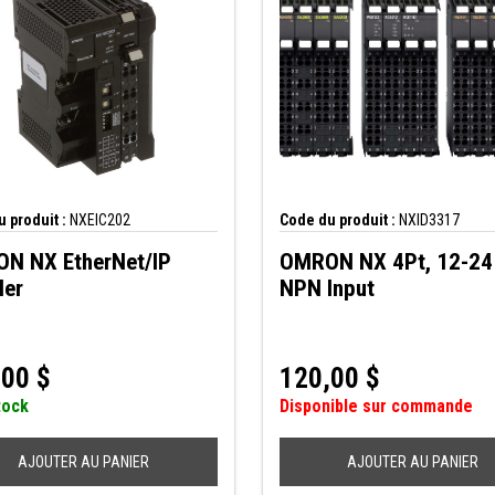
 produit :
NXEIC202
Code du produit :
NXID3317
N NX EtherNet/IP
OMRON NX 4Pt, 12-24
ler
NPN Input
,00
$
120,00
$
tock
Disponible sur commande
AJOUTER AU PANIER
AJOUTER AU PANIER