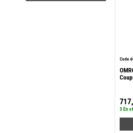
Code du
OMRO
Coup
717
3 En s