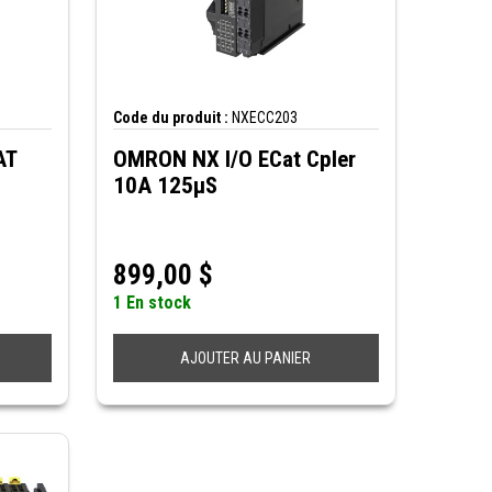
Code du produit :
NXECC203
AT
OMRON NX I/O ECat Cpler
10A 125µS
899,00
$
1 En stock
AJOUTER AU PANIER