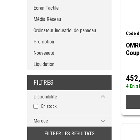
Acessoires IHM
Écran Tactile
Programme IHM
Protecteur d'interface opérateur
Média Réseau
Ordinateur Industriel de panneau
Code du
Promotion
OMRO
Coupl
Nouveauté
Liquidation
452
FILTRES
4 En s
Disponibilité
En stock
Marque
OMRON
FILTRER LES RÉSULTATS