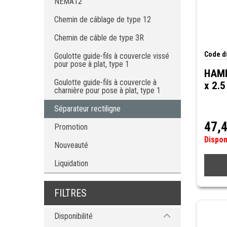
NEMA12
Chemin de câble de type 3R
Chemin de câblage de type 12
Goulotte guide-fils à couvercle vissé
pour pose à plat, type 1
Chemin de câble de type 3R
Goulotte guide-fils à couvercle à
charnière pour pose à plat, type 1
Code du
Goulotte guide-fils à couvercle vissé
Séparateur rectiligne
pour pose à plat, type 1
HAMM
Goulotte guide-fils à couvercle à
x 2.5
charnière pour pose à plat, type 1
Séparateur rectiligne
47,
Promotion
Dispo
Nouveauté
Liquidation
FILTRES
Disponibilité