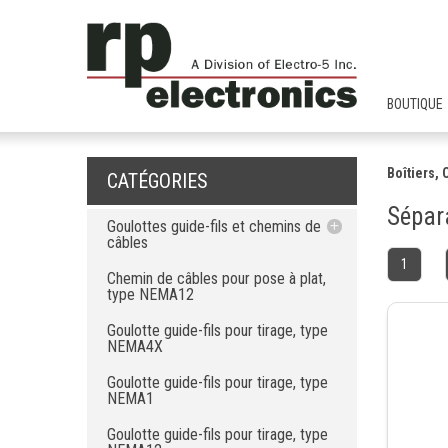
BOUTIQUE
Boîtiers,
CATÉGORIES
Sépara
Goulottes guide-fils et chemins de
câbles
1
Chemin de câbles pour pose à plat,
Chemin de câbles pour pose à plat,
type NEMA12
type NEMA12
Goulotte guide-fils pour tirage, type
NEMA4X
Goulotte guide-fils pour tirage, type
NEMA4X
Goulotte guide-fils pour tirage, type
NEMA1
Goulotte guide-fils pour tirage, type
Goulotte guide-fils pour tirage, type
NEMA1
NEMA12
Goulotte guide-fils pour tirage, type
Chemin de câblage de type 12