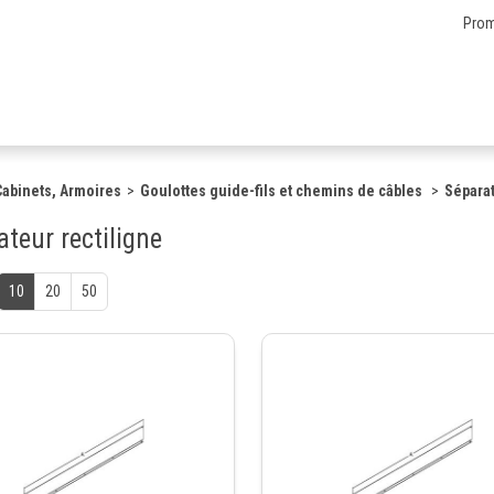
Prom
 Cabinets, Armoires
Goulottes guide-fils et chemins de câbles
Séparat
teur rectiligne
10
20
50