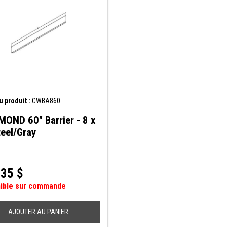
 produit :
CWBA860
OND 60" Barrier - 8 x
teel/Gray
,35
$
nible sur commande
AJOUTER AU PANIER