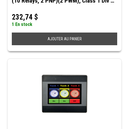
(10 Relays, 2 PNP)(2 PWM), Class 1 Div 2,
UL, CE, RoHS
232,74
$
1 En stock
AJOUTER AU PANIER