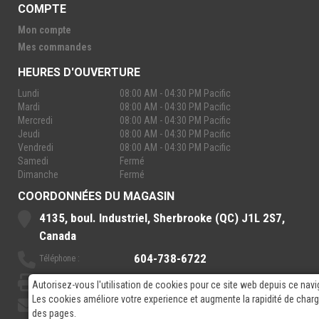
COMPTE
Mon compte
Mes commandes
HEURES D'OUVERTURE
Lundi
08:00 AM - 04:30 PM Pacific
Mardi
08:00 AM - 04:30 PM Pacific
Mercredi
08:00 AM - 04:30 PM Pacific
Jeudi
08:00 AM - 04:30 PM Pacific
Vendredi
08:00 AM - 04:30 PM Pacific
Samedi
Fermé
Dimanche
Fermé
COORDONNÉES DU MAGASIN
4135, boul. Industriel, Sherbrooke (QC) J1L 2S7,
Canada
604-738-6722
Téléphone :
888-921-7770
Sans-Frais :
Autorisez-vous l'utilisation de cookies pour ce site web depuis ce navi
Les cookies améliore votre experience et augmente la rapidité de cha
sales@rpelectronics.com
Courriel:
des pages.