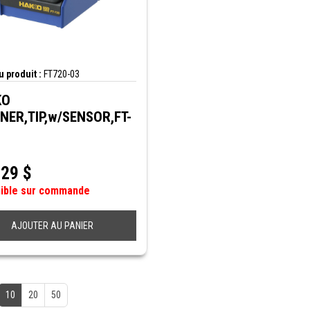
 produit :
FT720-03
KO
NER,TIP,w/SENSOR,FT-
,29
$
nible sur commande
AJOUTER AU PANIER
10
20
50