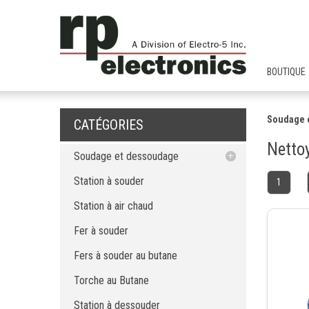
BOUTIQUE
Soudage 
CATÉGORIES
Netto
Soudage et dessoudage
Station à souder
Station à souder
1
Station à air chaud
Station à air chaud
Fer à souder
Fer à souder
Fers à souder au butane
Torche au Butane
Fers à souder au butane
Station à dessouder
Torche au Butane
Pompe à dessouder
Pointe et buse
Station à dessouder