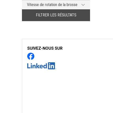
5W / 24VDC 140mA
Vitesse de rotation de la brosse
1670 tr/min
FILTRER LES RÉSULTATS
SUIVEZ-NOUS SUR