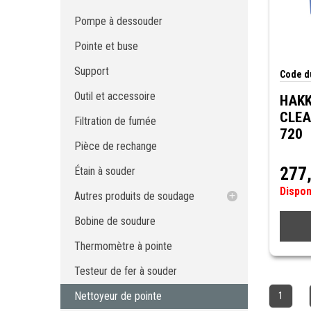
Support
Pompe à dessouder
Outil et accessoire
Pointe et buse
Filtration de fumée
Pièce de rechange
Support
Code du
Étain à souder
Outil et accessoire
HAK
Autres produits de soudage
CLEA
Filtration de fumée
Bobine de soudure
Tresse à dessouder
720
Thermomètre à pointe
Flux
Pièce de rechange
Testeur de fer à souder
Nettoyant de flux
277
Étain à souder
Nettoyeur de pointe
Pâte à souder
Dispo
Pièce à main de micro-soudure à
Masque à soudure
Autres produits de soudage
l'azote
Polisseur de pointes
Tresse à dessouder
Bobine de soudure
Micro pièce à main de soudure
Flux
Thermomètre à pointe
Nettoyant de flux
Testeur de fer à souder
Pâte à souder
Masque à soudure
Nettoyeur de pointe
1
Polisseur de pointes