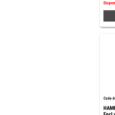
Dispo
Code du
HAMM
Encl 