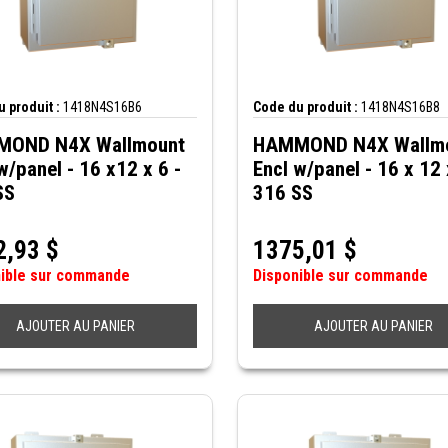
 produit :
1418N4S16B6
Code du produit :
1418N4S16B8
OND N4X Wallmount
HAMMOND N4X Wallm
w/panel - 16 x12 x 6 -
Encl w/panel - 16 x 12 
SS
316 SS
2,93
$
1375,01
$
nible sur commande
Disponible sur commande
AJOUTER AU PANIER
AJOUTER AU PANIER