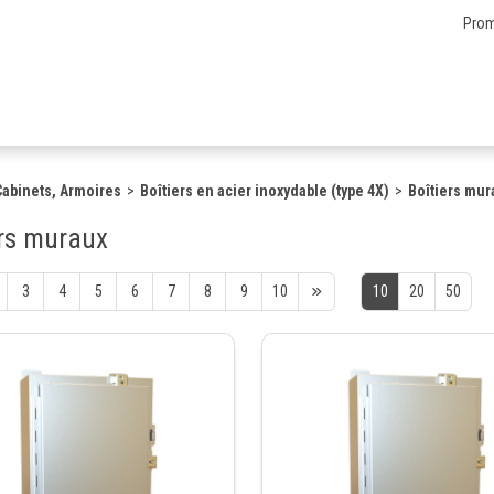
Prom
 Cabinets, Armoires
Boîtiers en acier inoxydable (type 4X)
Boîtiers mur
ers muraux
3
4
5
6
7
8
9
10
10
20
50