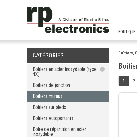
BOUTIQUE
Boîtiers,
CATÉGORIES
Boîti
Boîtiers en acier inoxydable (type
4X)
1
2
Boîtiers de jonction
Boîtiers de jonction
Boîtiers muraux
Boîtiers muraux
Boîtiers sur pieds
Boîtiers sur pieds
Boîtiers Autoportants
Boîte de répartition en acier inoxydable
Boîtiers Autoportants
Auge de séparation en acier
inoxydable (type 4X)
Boîte de répartition en acier
inoxydable