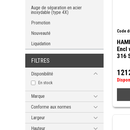
Auge de séparation en acier
inoxydable (type 4X)
Promotion
Code du
Nouveauté
HAMM
Liquidation
Encl 
316 
FILTRES
121
Disponibilité
Dispo
En stock
Marque
HAMMOND MANUFACTURING
Conforme aux normes
CEI 60529, IP66
Largeur
CEI 60529, IP69K
12'' (305mm)
Hauteur