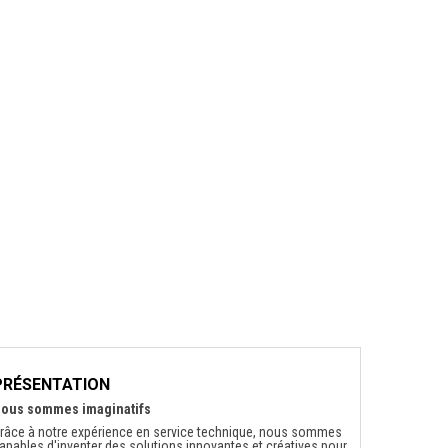
PRÉSENTATION
ous sommes imaginatifs
râce à notre expérience en service technique, nous sommes
apables d'inventer des solutions innovantes et créatives pour