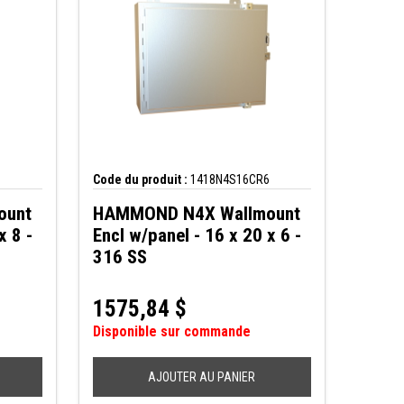
Code du produit :
1418N4S16CR6
ount
HAMMOND N4X Wallmount
x 8 -
Encl w/panel - 16 x 20 x 6 -
316 SS
1575,84
$
Disponible sur commande
AJOUTER AU PANIER