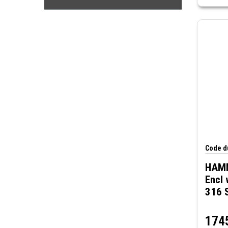
Poignée Non Inclus
Code du
HAMM
Encl 
316 
174