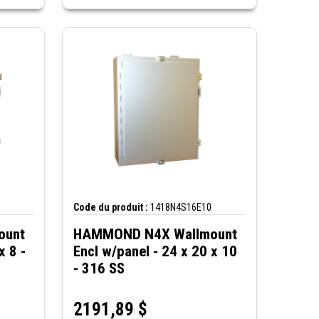
Code du produit :
1418N4S16E10
ount
HAMMOND N4X Wallmount
x 8 -
Encl w/panel - 24 x 20 x 10
- 316 SS
2191,89
$