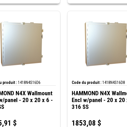
 produit :
1418N4S16D6
Code du produit :
1418N4S16D8
OND N4X Wallmount
HAMMOND N4X Wallm
w/panel - 20 x 20 x 6 -
Encl w/panel - 20 x 20 
SS
316 SS
5,91
$
1853,08
$