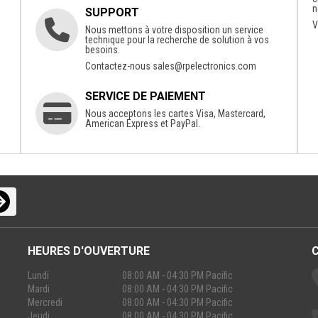
n
SUPPORT
V
Nous mettons à votre disposition un service
technique pour la recherche de solution à vos
besoins.
Contactez-nous
sales@rpelectronics.com
SERVICE DE PAIEMENT
Nous acceptons les cartes Visa, Mastercard,
American Express et PayPal.
HEURES D'OUVERTURE
Lundi
08:00 AM - 04:30 PM Pacific
Mardi
08:00 AM - 04:30 PM Pacific
Mercredi
08:00 AM - 04:30 PM Pacific
Jeudi
08:00 AM - 04:30 PM Pacific