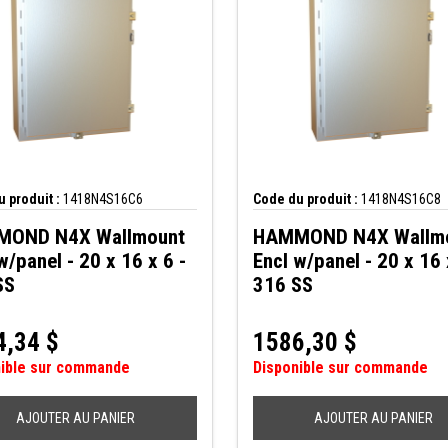
 produit :
1418N4S16C6
Code du produit :
1418N4S16C8
OND N4X Wallmount
HAMMOND N4X Wallm
w/panel - 20 x 16 x 6 -
Encl w/panel - 20 x 16 
SS
316 SS
4,34
$
1586,30
$
nible sur commande
Disponible sur commande
AJOUTER AU PANIER
AJOUTER AU PANIER