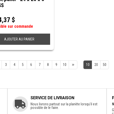
SS
4,37
$
nible sur commande
AJOUTER AU PANIER
3
4
5
6
7
8
9
10
10
20
50
SERVICE DE LIVRAISON
Nous livrons partout sur la planète lorsqu'il est
N
possible de le faire.
G
c