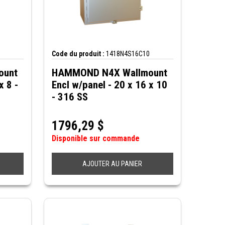
Code du produit :
1418N4S16C10
ount
HAMMOND N4X Wallmount
x 8 -
Encl w/panel - 20 x 16 x 10
- 316 SS
1796,29
$
Disponible sur commande
AJOUTER AU PANIER