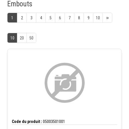
Embouts
1
2
3
4
5
6
7
8
9
10
10
20
50
Code du produit :
05003501001