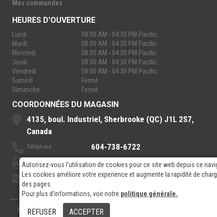
Mes commandes
HEURES D'OUVERTURE
Lundi
08:00 AM - 04:30 PM Pacific
Mardi
08:00 AM - 04:30 PM Pacific
Mercredi
08:00 AM - 04:30 PM Pacific
Jeudi
08:00 AM - 04:30 PM Pacific
Vendredi
08:00 AM - 04:30 PM Pacific
Samedi
Fermé
Dimanche
Fermé
COORDONNÉES DU MAGASIN
4135, boul. Industriel, Sherbrooke (QC) J1L 2S7,
Canada
604-738-6722
Téléphone :
888-921-7770
Sans-Frais :
Autorisez-vous l'utilisation de cookies pour ce site web depuis ce navi
Les cookies améliore votre experience et augmente la rapidité de cha
sales@rpelectronics.com
Courriel:
des pages.
Pour plus d'informations, voir notre
politique générale.
© 2026
- RP Electronics
Conçu par
GPX Technologies Inc.
REFUSER
ACCEPTER