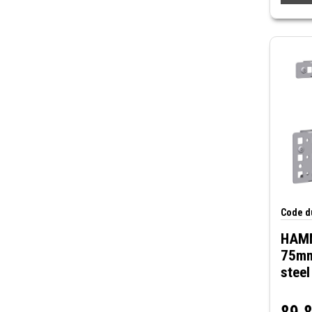
Code du
HAMM
75mm 
steel