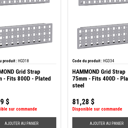
 produit :
HGD18
Code du produit :
HGD34
OND Grid Strap
HAMMOND Grid Strap
- Fits 800D - Plated
75mm - Fits 400D - Pl
steel
39
$
81,28
$
nible sur commande
Disponible sur commande
AJOUTER AU PANIER
AJOUTER AU PANIER