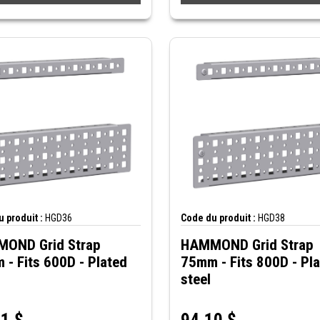
 produit :
HGD36
Code du produit :
HGD38
OND Grid Strap
HAMMOND Grid Strap
- Fits 600D - Plated
75mm - Fits 800D - Pl
steel