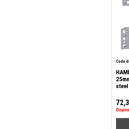
Code du
HAMM
25mm 
steel
72,
Dispo