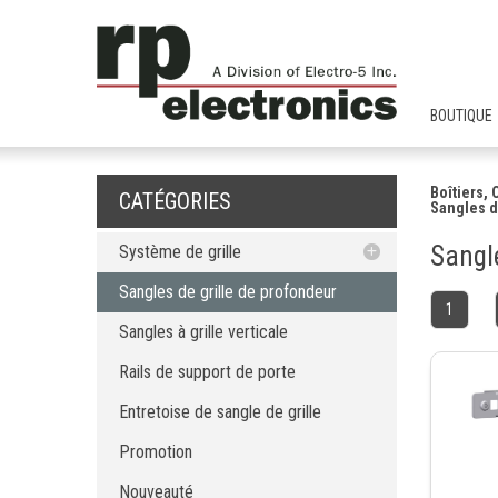
BOUTIQUE
Boîtiers,
CATÉGORIES
Sangles d
Sangle
Système de grille
Sangles de grille de profondeur
Sangles de grille de profondeur
1
Sangles à grille verticale
Sangles à grille verticale
Rails de support de porte
Rails de support de porte
Entretoise de sangle de grille
Entretoise de sangle de grille
Promotion
Nouveauté