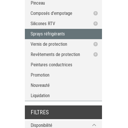
Masque à soudure
Pinceau
Polisseur de pointes
Composés d'empotage
Composés d'empotage en silicone
Silicones RTV
RTV
Apprêts silicone RTV
Sprays réfrigérants
Outils et accessoires de distribution
Vernis de protection
Sprays de revêtement de protection
Revêtements de protection
Revêtements de protection époxy
Peintures conductrices
Promotion
Nouveauté
Liquidation
FILTRES
Disponibilité