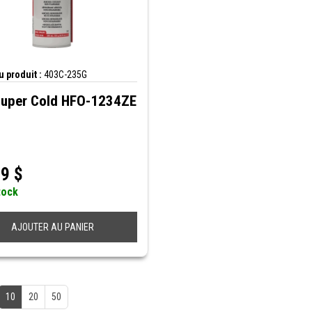
 produit :
403C-235G
uper Cold HFO-1234ZE
39
$
tock
AJOUTER AU PANIER
10
20
50