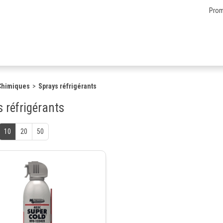
Prom
Chimiques
Sprays réfrigérants
 réfrigérants
10
20
50