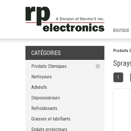
BOUTIQUE
Produits 
CATÉGORIES
Sprays
Produits Chimiques
Nettoyeurs
Nettoyeurs
1
Adhésifs
Adhésifs
Dépoussiéreurs
Dépoussiéreurs
Refroidissants
Graisses et lubrifiants
Refroidissants
Enduits protecteurs
Graisses et lubrifiants
Enduits de blindage EMI - RFI
Solvants purs
Enduits protecteurs