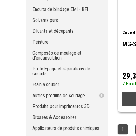
Diluants et décapants
Enduits de blindage EMI - RFI
Peinture
Solvants purs
Composés de moulage et
d'encapsulation
Diluants et décapants
Code du
Prototypage et réparations de circuits
Étain à souder
Peinture
MG-S
Autres produits de soudage
Composés de moulage et
Produits pour imprimantes 3D
Tresse à dessouder
d'encapsulation
Brosses & Accessoires
Flux
Prototypage et réparations de
Applicateurs de produits chimiques
Nettoyant de flux
circuits
29,
Pinceau
Pâte à souder
7 En s
Étain à souder
Composés d'empotage
Masque à soudure
Autres produits de soudage
Silicones RTV
Polisseur de pointes
Composés d'empotage en silicone
RTV
Sprays réfrigérants
Apprêts silicone RTV
Tresse à dessouder
Produits pour imprimantes 3D
Outils et accessoires de distribution
Vernis de protection
Flux
Brosses & Accessoires
Revêtements de protection
Sprays de revêtement de protection
Nettoyant de flux
Applicateurs de produits chimiques
Peintures conductrices
Revêtements de protection époxy
Pâte à souder
1