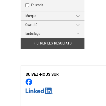
En stock
Marque
MG CHEMICALS
Quantité
234g
Emballage
Aérosol
FILTRER LES RÉSULTATS
SUIVEZ-NOUS SUR