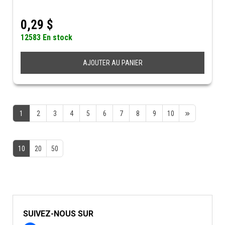
0,29
$
12583 En stock
AJOUTER AU PANIER
1
2
3
4
5
6
7
8
9
10
10
20
50
SUIVEZ-NOUS SUR