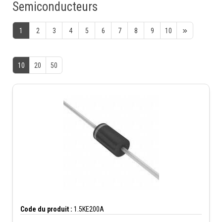
Semiconducteurs
1
2
3
4
5
6
7
8
9
10
10
20
50
Code du produit :
1.5KE200A