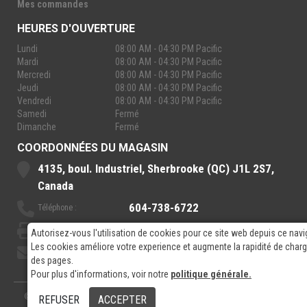
Mes commandes
HEURES D'OUVERTURE
Lundi
08:00 AM - 04:30 PM Pacific
Mardi
08:00 AM - 04:30 PM Pacific
Mercredi
08:00 AM - 04:30 PM Pacific
Jeudi
08:00 AM - 04:30 PM Pacific
Vendredi
08:00 AM - 04:30 PM Pacific
Samedi
Fermé
Dimanche
Fermé
COORDONNÉES DU MAGASIN
4135, boul. Industriel, Sherbrooke (QC) J1L 2S7,
Canada
604-738-6722
Téléphone :
888-921-7770
Sans-Frais :
Autorisez-vous l'utilisation de cookies pour ce site web depuis ce navi
Les cookies améliore votre experience et augmente la rapidité de cha
sales@rpelectronics.com
Courriel:
des pages.
Pour plus d'informations, voir notre
politique générale.
© 2026
- RP Electronics
Conçu par
GPX Technologies Inc.
REFUSER
ACCEPTER