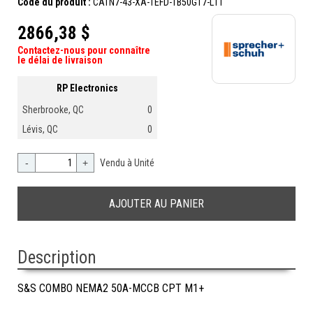
Code du produit :
CATN7-43-XA-1EFD-TB50G17-L11
2866,38 $
Contactez-nous pour connaître
le délai de livraison
RP Electronics
Sherbrooke, QC
0
Lévis, QC
0
-
+
Vendu à Unité
Description
S&S COMBO NEMA2 50A-MCCB CPT M1+