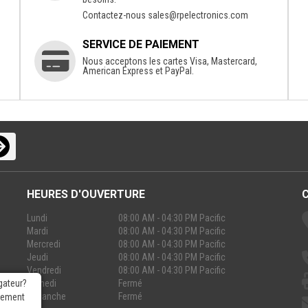
Contactez-nous
sales@rpelectronics.com
SERVICE DE PAIEMENT
Nous acceptons les cartes Visa, Mastercard,
American Express et PayPal.
HEURES D'OUVERTURE
Lundi
08:00 AM - 04:30 PM Pacific
Mardi
08:00 AM - 04:30 PM Pacific
Mercredi
08:00 AM - 04:30 PM Pacific
Jeudi
08:00 AM - 04:30 PM Pacific
Vendredi
08:00 AM - 04:30 PM Pacific
Samedi
Fermé
gateur?
Dimanche
Fermé
rgement