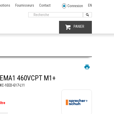
otions
Fournisseurs
Contact
EN
Connexion
PANIER
NEMA1 460VCPT M1+
XC-1EED-G17-L11
ître