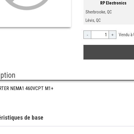
RP Electronics
Sherbrooke, QC
Lévis, QC
-
+
Vendu à 
iption
RTER NEMA1 460VCPT M1+
ristiques de base