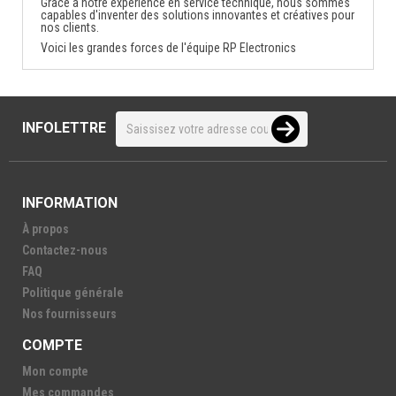
Grâce à notre expérience en service technique, nous sommes
capables d'inventer des solutions innovantes et créatives pour
nos clients.
Voici les grandes forces de l'équipe RP Electronics
INFOLETTRE
INFORMATION
À propos
Contactez-nous
FAQ
Politique générale
Nos fournisseurs
COMPTE
Mon compte
Mes commandes