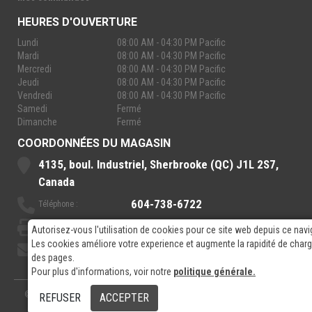
HEURES D'OUVERTURE
Lundi
08:00 AM - 04:30 PM Pacific
Mardi
08:00 AM - 04:30 PM Pacific
Mercredi
08:00 AM - 04:30 PM Pacific
Jeudi
08:00 AM - 04:30 PM Pacific
Vendredi
08:00 AM - 04:30 PM Pacific
Samedi
Fermé
Dimanche
Fermé
COORDONNÉES DU MAGASIN
4135, boul. Industriel, Sherbrooke (QC) J1L 2S7,
Canada
604-738-6722
Téléphone :
888-921-7770
Sans-Frais :
Autorisez-vous l'utilisation de cookies pour ce site web depuis ce navi
Les cookies améliore votre experience et augmente la rapidité de cha
sales@rpelectronics.com
Courriel:
des pages.
Pour plus d'informations, voir notre
politique générale.
© 2026
- RP Electronics
Conçu par
GPX Technologies Inc.
REFUSER
ACCEPTER