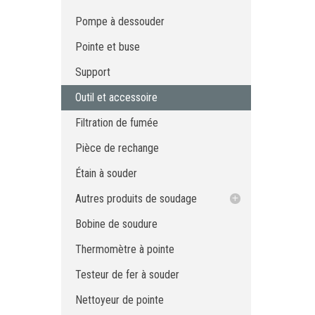
Support
Pompe à dessouder
Outil et accessoire
Pointe et buse
Filtration de fumée
Pièce de rechange
Support
Étain à souder
Outil et accessoire
Autres produits de soudage
Filtration de fumée
Bobine de soudure
Tresse à dessouder
Thermomètre à pointe
Flux
Pièce de rechange
Testeur de fer à souder
Nettoyant de flux
Étain à souder
Nettoyeur de pointe
Pâte à souder
Pièce à main de micro-soudure à
Masque à soudure
Autres produits de soudage
l'azote
Polisseur de pointes
Tresse à dessouder
Bobine de soudure
Micro pièce à main de soudure
Flux
Thermomètre à pointe
Nettoyant de flux
Testeur de fer à souder
Pâte à souder
Masque à soudure
Nettoyeur de pointe
Polisseur de pointes