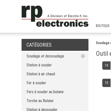
BOUTIQUE
Soudage 
CATÉGORIES
Outil 
Soudage et dessoudage
Station à souder
Station à souder
10
Station à air chaud
Station à air chaud
Fer à souder
Fer à souder
10
Fers à souder au butane
Torche au Butane
Fers à souder au butane
Station à dessouder
Torche au Butane
Pompe à dessouder
Pointe et buse
Station à dessouder