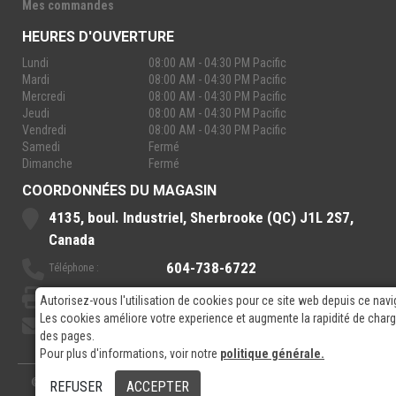
Mes commandes
HEURES D'OUVERTURE
Lundi
08:00 AM - 04:30 PM Pacific
Mardi
08:00 AM - 04:30 PM Pacific
Mercredi
08:00 AM - 04:30 PM Pacific
Jeudi
08:00 AM - 04:30 PM Pacific
Vendredi
08:00 AM - 04:30 PM Pacific
Samedi
Fermé
Dimanche
Fermé
COORDONNÉES DU MAGASIN
4135, boul. Industriel, Sherbrooke (QC) J1L 2S7,
Canada
604-738-6722
Téléphone :
888-921-7770
Sans-Frais :
Autorisez-vous l'utilisation de cookies pour ce site web depuis ce navi
Les cookies améliore votre experience et augmente la rapidité de cha
sales@rpelectronics.com
Courriel:
des pages.
Pour plus d'informations, voir notre
politique générale.
© 2026
- RP Electronics
Conçu par
GPX Technologies Inc.
REFUSER
ACCEPTER