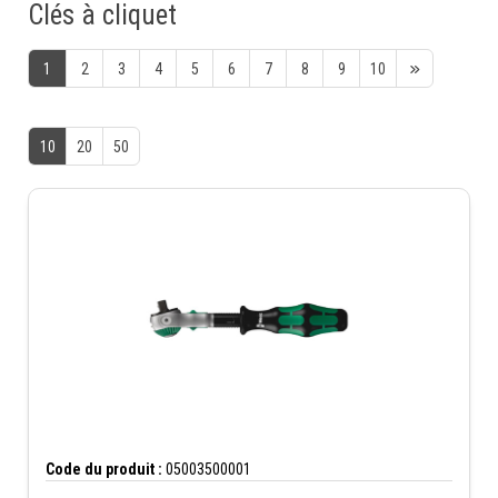
Clés à cliquet
1
2
3
4
5
6
7
8
9
10
10
20
50
Code du produit :
05003500001