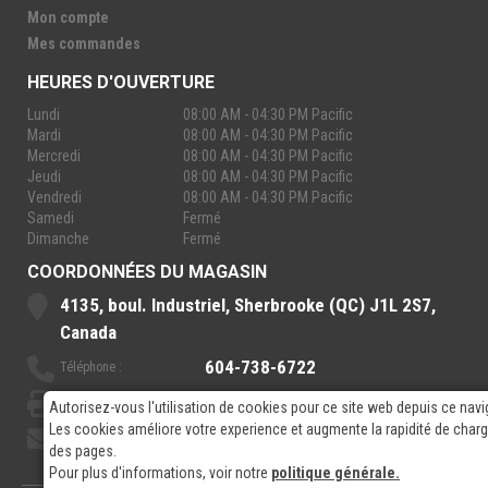
Mon compte
Mes commandes
HEURES D'OUVERTURE
Lundi
08:00 AM - 04:30 PM Pacific
Mardi
08:00 AM - 04:30 PM Pacific
Mercredi
08:00 AM - 04:30 PM Pacific
Jeudi
08:00 AM - 04:30 PM Pacific
Vendredi
08:00 AM - 04:30 PM Pacific
Samedi
Fermé
Dimanche
Fermé
COORDONNÉES DU MAGASIN
4135, boul. Industriel, Sherbrooke (QC) J1L 2S7,
Canada
604-738-6722
Téléphone :
888-921-7770
Sans-Frais :
Autorisez-vous l'utilisation de cookies pour ce site web depuis ce navi
Les cookies améliore votre experience et augmente la rapidité de cha
sales@rpelectronics.com
Courriel:
des pages.
Pour plus d'informations, voir notre
politique générale.