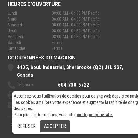
HEURES D'OUVERTURE
Lundi
08:00 AM - 04:30 PM Pacific
Mardi
08:00 AM - 04:30 PM Pacific
Mercredi
08:00 AM - 04:30 PM Pacific
Jeudi
08:00 AM - 04:30 PM Pacific
Vendredi
08:00 AM - 04:30 PM Pacific
Samedi
Fermé
Dimanche
Fermé
COORDONNÉES DU MAGASIN
4135, boul. Industriel, Sherbrooke (QC) J1L 2S7,
Canada
604-738-6722
Téléphone :
888-921-7770
Sans-Frais :
Autorisez-vous l'utilisation de cookies pour ce site web depuis ce navi
Les cookies améliore votre experience et augmente la rapidité de cha
sales@rpelectronics.com
Courriel:
des pages.
Pour plus d'informations, voir notre
politique générale.
© 2026
- RP Electronics
Conçu par
GPX Technologies Inc.
REFUSER
ACCEPTER