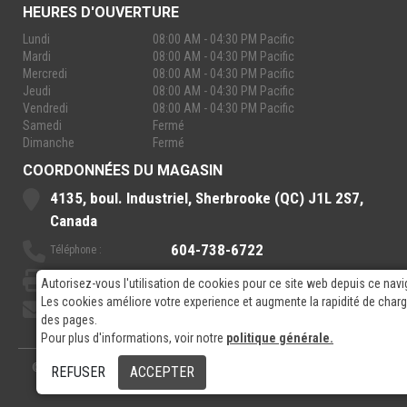
HEURES D'OUVERTURE
Lundi
08:00 AM - 04:30 PM Pacific
Mardi
08:00 AM - 04:30 PM Pacific
Mercredi
08:00 AM - 04:30 PM Pacific
Jeudi
08:00 AM - 04:30 PM Pacific
Vendredi
08:00 AM - 04:30 PM Pacific
Samedi
Fermé
Dimanche
Fermé
COORDONNÉES DU MAGASIN
4135, boul. Industriel, Sherbrooke (QC) J1L 2S7,
Canada
604-738-6722
Téléphone :
888-921-7770
Sans-Frais :
Autorisez-vous l'utilisation de cookies pour ce site web depuis ce navi
Les cookies améliore votre experience et augmente la rapidité de cha
sales@rpelectronics.com
Courriel:
des pages.
Pour plus d'informations, voir notre
politique générale.
© 2026
- RP Electronics
Conçu par
GPX Technologies Inc.
REFUSER
ACCEPTER