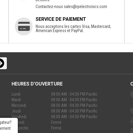
Contactez-nous
sales@rpelectronics.com
SERVICE DE PAIEMENT
Nous acceptons les cartes Visa, Mastercard,
American Express et PayPal.
HEURES D'OUVERTURE
Lundi
08:00 AM - 04:30 PM Pacific
Mardi
08:00 AM - 04:30 PM Pacific
Mercredi
08:00 AM - 04:30 PM Pacific
Jeudi
08:00 AM - 04:30 PM Pacific
Vendredi
08:00 AM - 04:30 PM Pacific
Samedi
Fermé
gateur?
Dimanche
Fermé
rgement