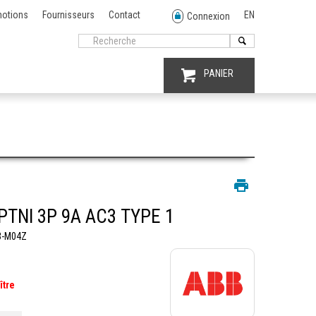
otions
Fournisseurs
Contact
EN
Connexion
PANIER
PTNI 3P 9A AC3 TYPE 1
3-M04Z
ître