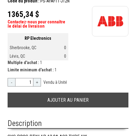
Code du produit :
PS-AFAF11-J12N
1365,34 $
Contactez-nous pour connaître
le délai de livraison
RP Electronics
Sherbrooke, QC
0
Lévis, QC
0
Multiple d'achat :
1
Limite minimum d'achat :
1
-
+
Vendu à Unité
Description