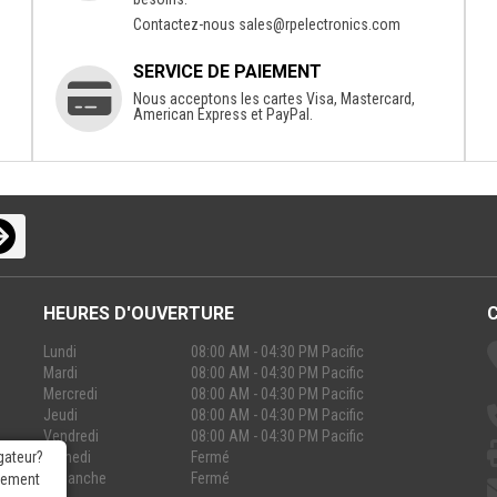
Contactez-nous
sales@rpelectronics.com
SERVICE DE PAIEMENT
Nous acceptons les cartes Visa, Mastercard,
American Express et PayPal.
HEURES D'OUVERTURE
Lundi
08:00 AM - 04:30 PM Pacific
Mardi
08:00 AM - 04:30 PM Pacific
Mercredi
08:00 AM - 04:30 PM Pacific
Jeudi
08:00 AM - 04:30 PM Pacific
Vendredi
08:00 AM - 04:30 PM Pacific
Samedi
Fermé
gateur?
Dimanche
Fermé
rgement