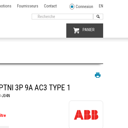
otions
Fournisseurs
Contact
EN
Connexion
PANIER
PTNI 3P 9A AC3 TYPE 1
-J04N
ître