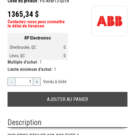
Code du produit :
PS-AFBF13-Q01N
1365,34 $
Contactez-nous pour connaître
le délai de livraison
RP Electronics
Sherbrooke, QC
0
Lévis, QC
0
Multiple d'achat :
1
Limite minimum d'achat :
1
-
+
Vendu à Unité
Description