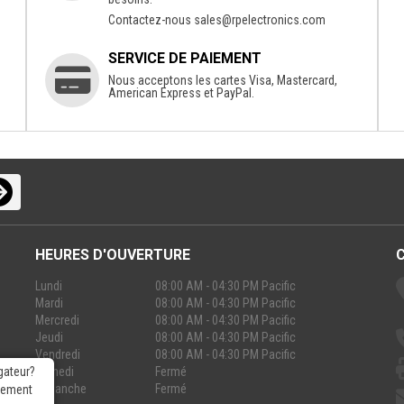
Contactez-nous
sales@rpelectronics.com
SERVICE DE PAIEMENT
Nous acceptons les cartes Visa, Mastercard,
American Express et PayPal.
HEURES D'OUVERTURE
Lundi
08:00 AM - 04:30 PM Pacific
Mardi
08:00 AM - 04:30 PM Pacific
Mercredi
08:00 AM - 04:30 PM Pacific
Jeudi
08:00 AM - 04:30 PM Pacific
Vendredi
08:00 AM - 04:30 PM Pacific
Samedi
Fermé
gateur?
Dimanche
Fermé
rgement