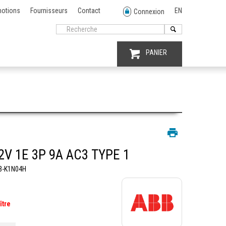
otions
Fournisseurs
Contact
EN
Connexion
PANIER
2V 1E 3P 9A AC3 TYPE 1
3-K1N04H
ître