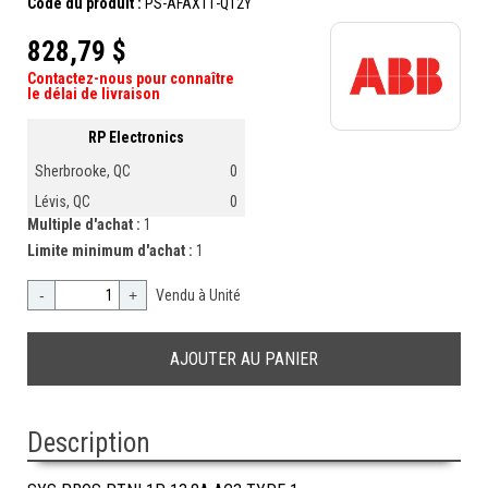
Code du produit :
PS-AFAX11-Q12Y
828,79 $
Contactez-nous pour connaître
le délai de livraison
RP Electronics
Sherbrooke, QC
0
Lévis, QC
0
Multiple d'achat :
1
Limite minimum d'achat :
1
-
+
Vendu à Unité
Description