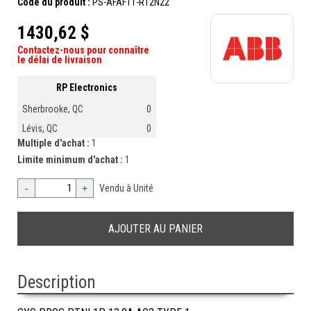
Code du produit :
PS-AFAF11-R12N22
1430,62 $
Contactez-nous pour connaître
le délai de livraison
RP Electronics
Sherbrooke, QC
0
Lévis, QC
0
Multiple d'achat :
1
Limite minimum d'achat :
1
-
+
Vendu à Unité
Description