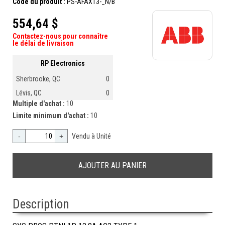
Code du produit :
PS-AFAX13-_N/B
554,64 $
Contactez-nous pour connaître
le délai de livraison
RP Electronics
Sherbrooke, QC
0
Lévis, QC
0
Multiple d'achat :
10
Limite minimum d'achat :
10
-
+
Vendu à Unité
Description