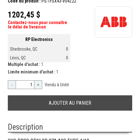
Code du produit :
PS-1FSX43-V04Z22
1202,45 $
Contactez-nous pour connaître
le délai de livraison
RP Electronics
Sherbrooke, QC
0
Lévis, QC
0
Multiple d'achat :
1
Limite minimum d'achat :
1
-
+
Vendu à Unité
Description