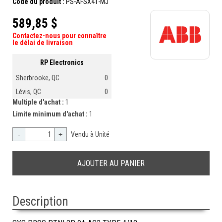
Code du produit :
PS-AFSX41-MJ
589,85 $
Contactez-nous pour connaître
le délai de livraison
RP Electronics
Sherbrooke, QC
0
Lévis, QC
0
Multiple d'achat :
1
Limite minimum d'achat :
1
-
+
Vendu à Unité
Description