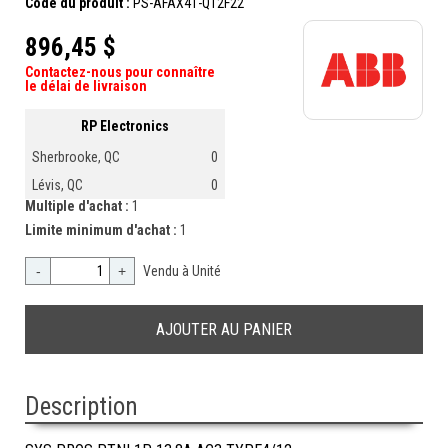
Code du produit :
PS-AFAX41-Q12F22
896,45 $
Contactez-nous pour connaître
le délai de livraison
RP Electronics
Sherbrooke, QC
0
Lévis, QC
0
Multiple d'achat :
1
Limite minimum d'achat :
1
-
+
Vendu à Unité
Description