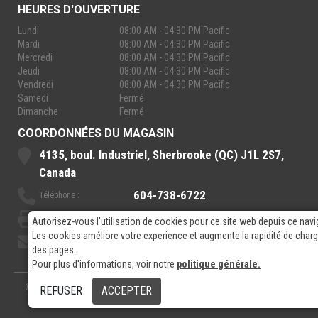
HEURES D'OUVERTURE
Lundi
08:00 AM - 04:30 PM Pacific
Mardi
08:00 AM - 04:30 PM Pacific
Mercredi
08:00 AM - 04:30 PM Pacific
Jeudi
08:00 AM - 04:30 PM Pacific
Vendredi
08:00 AM - 04:30 PM Pacific
Samedi
Fermé
Dimanche
Fermé
COORDONNÉES DU MAGASIN
4135, boul. Industriel, Sherbrooke (QC) J1L 2S7,
Canada
604-738-6722
Téléphone :
888-921-7770
Sans-Frais :
Autorisez-vous l'utilisation de cookies pour ce site web depuis ce navi
Les cookies améliore votre experience et augmente la rapidité de cha
sales@rpelectronics.com
Courriel:
des pages.
Pour plus d'informations, voir notre
politique générale.
© 2026
- RP Electronics
Conçu par
GPX Technologies Inc.
REFUSER
ACCEPTER