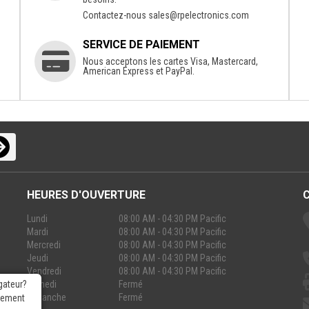
Contactez-nous
sales@rpelectronics.com
SERVICE DE PAIEMENT
Nous acceptons les cartes Visa, Mastercard,
American Express et PayPal.
HEURES D'OUVERTURE
Lundi
08:00 AM - 04:30 PM Pacific
Mardi
08:00 AM - 04:30 PM Pacific
Mercredi
08:00 AM - 04:30 PM Pacific
Jeudi
08:00 AM - 04:30 PM Pacific
Vendredi
08:00 AM - 04:30 PM Pacific
Samedi
Fermé
gateur?
Dimanche
Fermé
rgement