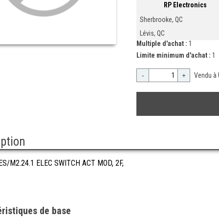
RP Electronics
Sherbrooke, QC
Lévis, QC
Multiple d'achat :
1
Limite minimum d'achat :
1
-
+
Vendu à 
iption
ES/M2.24.1 ELEC SWITCH ACT MOD, 2F,
ristiques de base