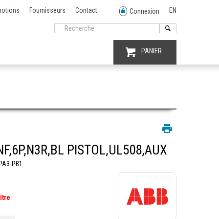
otions
Fournisseurs
Contact
EN
Connexion
PANIER
NF,6P,N3R,BL PISTOL,UL508,AUX
PA3-PB1
ître