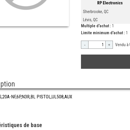
RP Electronics
Sherbrooke, QC
Lévis, QC
Multiple d'achat :
1
Limite minimum d'achat :
1
-
+
Vendu à 
iption
,20A-NF,6P,N3R,BL PISTOL,UL508,AUX
ristiques de base