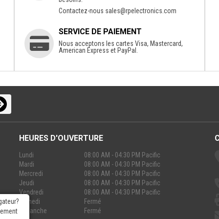
Contactez-nous
sales@rpelectronics.com
SERVICE DE PAIEMENT
Nous acceptons les cartes Visa, Mastercard,
American Express et PayPal.
HEURES D'OUVERTURE
Lundi
08:00 AM - 04:30 PM Pacific
Mardi
08:00 AM - 04:30 PM Pacific
Mercredi
08:00 AM - 04:30 PM Pacific
Jeudi
08:00 AM - 04:30 PM Pacific
Vendredi
08:00 AM - 04:30 PM Pacific
Samedi
Fermé
gateur?
Dimanche
Fermé
rgement