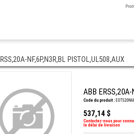
Prom
RSS,20A-NF,6P,N3R,BL PISTOL,UL508,AUX
ABB ERSS,20A-
Code du produit :
EOT520N6
537,14 $
Contactez-nous pour conna
le délai de livraison