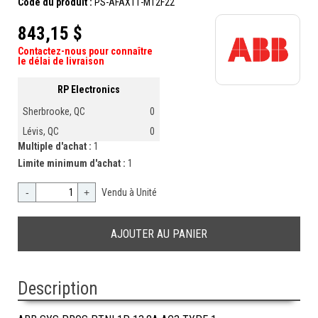
Code du produit :
PS-AFAX11-M12F22
843,15 $
Contactez-nous pour connaître
le délai de livraison
RP Electronics
Sherbrooke, QC
0
Lévis, QC
0
Multiple d'achat :
1
Limite minimum d'achat :
1
-
+
Vendu à Unité
Description