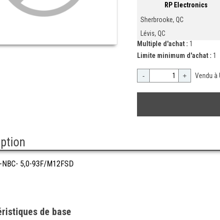
RP Electronics
Sherbrooke, QC
Lévis, QC
Multiple d'achat :
1
Limite minimum d'achat :
1
-
+
Vendu à 
iption
-NBC- 5,0-93F/M12FSD
ristiques de base