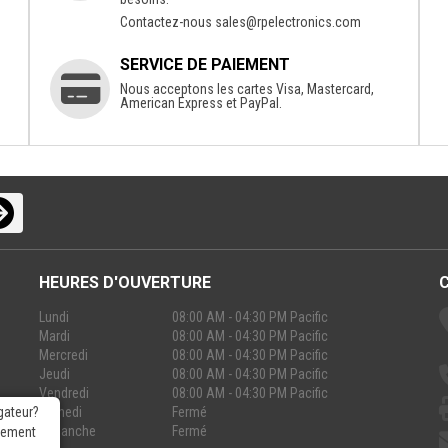
Contactez-nous
sales@rpelectronics.com
SERVICE DE PAIEMENT
Nous acceptons les cartes Visa, Mastercard,
American Express et PayPal.
HEURES D'OUVERTURE
Lundi
08:00 AM - 04:30 PM Pacific
Mardi
08:00 AM - 04:30 PM Pacific
Mercredi
08:00 AM - 04:30 PM Pacific
Jeudi
08:00 AM - 04:30 PM Pacific
Vendredi
08:00 AM - 04:30 PM Pacific
Samedi
Fermé
gateur?
Dimanche
Fermé
rgement