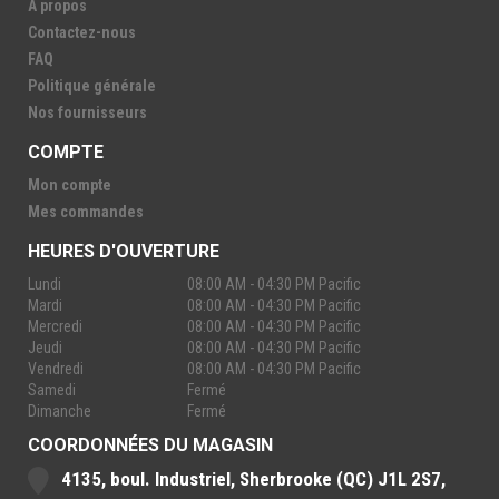
À propos
Contactez-nous
FAQ
Politique générale
Nos fournisseurs
COMPTE
Mon compte
Mes commandes
HEURES D'OUVERTURE
Lundi
08:00 AM - 04:30 PM Pacific
Mardi
08:00 AM - 04:30 PM Pacific
Mercredi
08:00 AM - 04:30 PM Pacific
Jeudi
08:00 AM - 04:30 PM Pacific
Vendredi
08:00 AM - 04:30 PM Pacific
Samedi
Fermé
Dimanche
Fermé
COORDONNÉES DU MAGASIN
4135, boul. Industriel, Sherbrooke (QC) J1L 2S7,