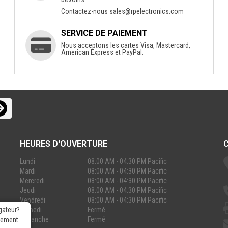
Contactez-nous
sales@rpelectronics.com
SERVICE DE PAIEMENT
Nous acceptons les cartes Visa, Mastercard,
American Express et PayPal.
HEURES D'OUVERTURE
Lundi
08:00 AM - 04:30 PM Pacific
Mardi
08:00 AM - 04:30 PM Pacific
Mercredi
08:00 AM - 04:30 PM Pacific
Jeudi
08:00 AM - 04:30 PM Pacific
Vendredi
08:00 AM - 04:30 PM Pacific
Samedi
Fermé
gateur?
Dimanche
Fermé
rgement