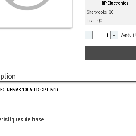
RP Electronics
Sherbrooke, QC
Lévis, QC
-
+
Vendu à 
iption
BO NEMA3 100A-FD CPT M1+
ristiques de base