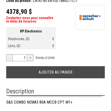
Code du produit :
CATN7-85-XA-FGE-TB80G17-L11
4378,90 $
Contactez-nous pour connaître
le délai de livraison
RP Electronics
Sherbrooke, QC
0
Lévis, QC
0
-
+
Vendu à Unité
Description
S&S COMBO NEMA3 80A-MCCB CPT M1+