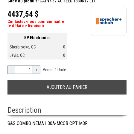
Code du produit :
CATN7-37-XC-1EED-TB30R17-L11
4437,54 $
Contactez-nous pour connaître
le délai de livraison
RP Electronics
Sherbrooke, QC
0
Lévis, QC
0
-
+
Vendu à Unité
Description
S&S COMBO NEMA1 30A-MCCB CPT M3R