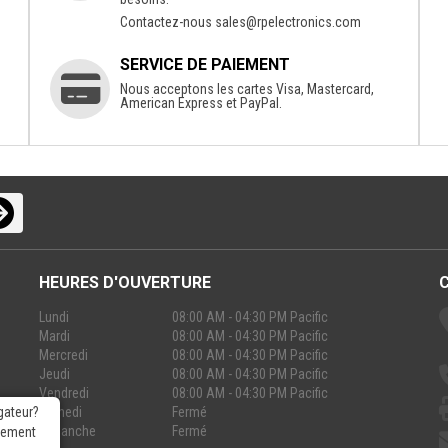
Contactez-nous
sales@rpelectronics.com
SERVICE DE PAIEMENT
Nous acceptons les cartes Visa, Mastercard,
American Express et PayPal.
HEURES D'OUVERTURE
Lundi
08:00 AM - 04:30 PM Pacific
Mardi
08:00 AM - 04:30 PM Pacific
Mercredi
08:00 AM - 04:30 PM Pacific
Jeudi
08:00 AM - 04:30 PM Pacific
Vendredi
08:00 AM - 04:30 PM Pacific
Samedi
Fermé
gateur?
Dimanche
Fermé
rgement