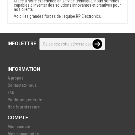
Grâce à notre expérience en service technique, nous sommes
capables d'inventer des solutions innovantes et créatives pour
nos clients.
Voici les grandes forces de l'équipe RP Electronics
INFOLETTRE
INFORMATION
À propos
Contactez-nous
FAQ
Politique générale
Nos fournisseurs
COMPTE
Mon compte
Mes commandes