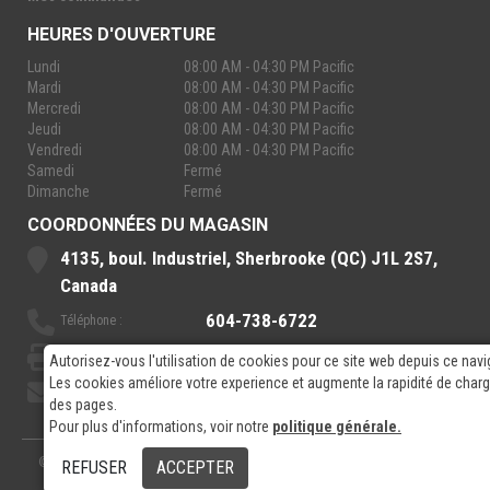
HEURES D'OUVERTURE
Lundi
08:00 AM - 04:30 PM Pacific
Mardi
08:00 AM - 04:30 PM Pacific
Mercredi
08:00 AM - 04:30 PM Pacific
Jeudi
08:00 AM - 04:30 PM Pacific
Vendredi
08:00 AM - 04:30 PM Pacific
Samedi
Fermé
Dimanche
Fermé
COORDONNÉES DU MAGASIN
4135, boul. Industriel, Sherbrooke (QC) J1L 2S7,
Canada
604-738-6722
Téléphone :
888-921-7770
Sans-Frais :
Autorisez-vous l'utilisation de cookies pour ce site web depuis ce navi
Les cookies améliore votre experience et augmente la rapidité de cha
sales@rpelectronics.com
Courriel:
des pages.
Pour plus d'informations, voir notre
politique générale.
© 2026
- RP Electronics
Conçu par
GPX Technologies Inc.
REFUSER
ACCEPTER