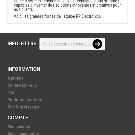
Grâce à notre expérience en service technique, nous sommes
capables d'inventer des solutions innovantes et créatives pour
nos clients.
Voici les grandes forces de l'équipe RP Electronics
INFOLETTRE
INFORMATION
À propos
Contactez-nous
FAQ
Politique générale
Nos fournisseurs
COMPTE
Mon compte
Mes commandes