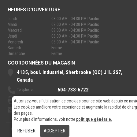
HEURES D'OUVERTURE
Lundi
08:00 AM - 04:30 PM Pacific
Mardi
08:00 AM - 04:30 PM Pacific
Mercredi
08:00 AM - 04:30 PM Pacific
Jeudi
08:00 AM - 04:30 PM Pacific
Vendredi
08:00 AM - 04:30 PM Pacific
Samedi
Fermé
Dimanche
Fermé
COORDONNÉES DU MAGASIN
4135, boul. Industriel, Sherbrooke (QC) J1L 2S7,
Canada
604-738-6722
Téléphone :
888-921-7770
Sans-Frais :
Autorisez-vous l'utilisation de cookies pour ce site web depuis ce navi
Les cookies améliore votre experience et augmente la rapidité de cha
sales@rpelectronics.com
Courriel:
des pages.
Pour plus d'informations, voir notre
politique générale.
© 2026
- RP Electronics
Conçu par
GPX Technologies Inc.
REFUSER
ACCEPTER