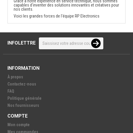
Grâce à notre expérience en service technique, nous sommes
capables d'inventer des solutions innovantes et créatives pour
nos clients.
Voici les grandes forces de l'équipe RP Electronics
INFOLETTRE
INFORMATION
À propos
Contactez-nous
FAQ
Politique générale
Nos fournisseurs
COMPTE
Mon compte
Mes commandes