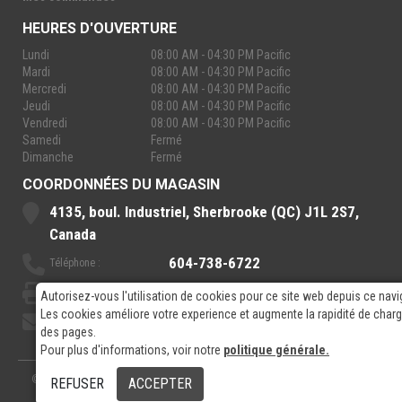
HEURES D'OUVERTURE
Lundi
08:00 AM - 04:30 PM Pacific
Mardi
08:00 AM - 04:30 PM Pacific
Mercredi
08:00 AM - 04:30 PM Pacific
Jeudi
08:00 AM - 04:30 PM Pacific
Vendredi
08:00 AM - 04:30 PM Pacific
Samedi
Fermé
Dimanche
Fermé
COORDONNÉES DU MAGASIN
4135, boul. Industriel, Sherbrooke (QC) J1L 2S7,
Canada
604-738-6722
Téléphone :
888-921-7770
Sans-Frais :
Autorisez-vous l'utilisation de cookies pour ce site web depuis ce navi
Les cookies améliore votre experience et augmente la rapidité de cha
sales@rpelectronics.com
Courriel:
des pages.
Pour plus d'informations, voir notre
politique générale.
© 2026
- RP Electronics
Conçu par
GPX Technologies Inc.
REFUSER
ACCEPTER