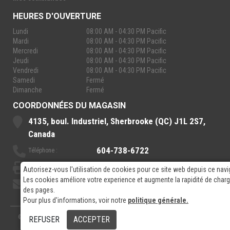
HEURES D'OUVERTURE
Lundi
08:00 AM - 04:30 PM Pacific
Mardi
08:00 AM - 04:30 PM Pacific
Mercredi
08:00 AM - 04:30 PM Pacific
Jeudi
08:00 AM - 04:30 PM Pacific
Vendredi
08:00 AM - 04:30 PM Pacific
Samedi
Fermé
Dimanche
Fermé
COORDONNÉES DU MAGASIN
4135, boul. Industriel, Sherbrooke (QC) J1L 2S7,
Canada
604-738-6722
Téléphone :
888-921-7770
Sans-Frais :
Autorisez-vous l'utilisation de cookies pour ce site web depuis ce navi
Les cookies améliore votre experience et augmente la rapidité de cha
sales@rpelectronics.com
Courriel:
des pages.
Pour plus d'informations, voir notre
politique générale.
© 2026
- RP Electronics
Conçu par
GPX Technologies Inc.
REFUSER
ACCEPTER