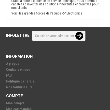
Grâce à notre expérience en service technique, nous sommes
capables d'inventer des solutions innovantes et créatives pour
nos clients.
Voici les grandes forces de l'équipe RP Electronics
INFOLETTRE
INFORMATION
À propos
Contactez-nous
FAQ
Politique générale
Nos fournisseurs
COMPTE
Mon compte
Mes commandes