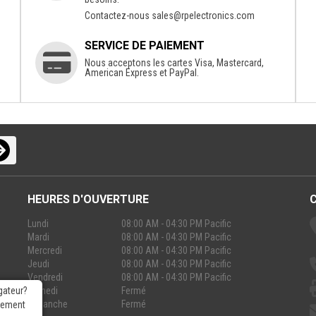
Contactez-nous
sales@rpelectronics.com
SERVICE DE PAIEMENT
Nous acceptons les cartes Visa, Mastercard,
American Express et PayPal.
HEURES D'OUVERTURE
Lundi
08:00 AM - 04:30 PM Pacific
Mardi
08:00 AM - 04:30 PM Pacific
Mercredi
08:00 AM - 04:30 PM Pacific
Jeudi
08:00 AM - 04:30 PM Pacific
Vendredi
08:00 AM - 04:30 PM Pacific
Samedi
Fermé
gateur?
Dimanche
Fermé
rgement