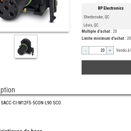
RP Electronics
Sherbrooke, QC
Lévis, QC
Multiple d'achat :
20
Limite minimum d'achat :
20
-
+
Vendu à 
iption
 SACC-CI-M12FS-5CON-L90 SCO