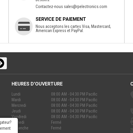
Contactez-nous
sales@rpelectronics.com
SERVICE DE PAIEMENT
Nous acceptons les cartes Visa, Mastercard,
American Express et PayPal.
HEURES D'OUVERTURE
Lundi
08:00 AM - 04:30 PM Pacific
Mardi
08:00 AM - 04:30 PM Pacific
Mercredi
08:00 AM - 04:30 PM Pacific
Jeudi
08:00 AM - 04:30 PM Pacific
Vendredi
08:00 AM - 04:30 PM Pacific
Samedi
Fermé
gateur?
Dimanche
Fermé
rgement