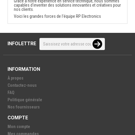
Grâce à notre expérience en service technique, nous sommes
capables d'inventer des solutions innovantes et créatives pour
nos clients.
Voici les grandes forces de l'équipe RP Electronics
INFOLETTRE
INFORMATION
À propos
Contactez-nous
FAQ
Politique générale
Nos fournisseurs
COMPTE
Mon compte
Mes commandes