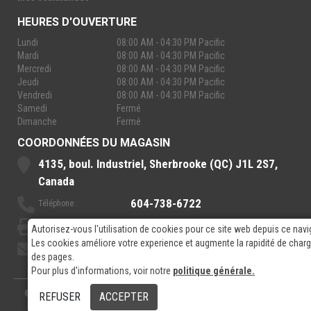
HEURES D'OUVERTURE
Lundi
08:00 AM - 04:30 PM Pacific
Mardi
08:00 AM - 04:30 PM Pacific
Mercredi
08:00 AM - 04:30 PM Pacific
Jeudi
08:00 AM - 04:30 PM Pacific
Vendredi
08:00 AM - 04:30 PM Pacific
Samedi
Fermé
Dimanche
Fermé
COORDONNÉES DU MAGASIN
4135, boul. Industriel, Sherbrooke (QC) J1L 2S7,
Canada
604-738-6722
Téléphone :
888-921-7770
Sans-Frais :
Autorisez-vous l'utilisation de cookies pour ce site web depuis ce navi
Les cookies améliore votre experience et augmente la rapidité de cha
sales@rpelectronics.com
Courriel:
des pages.
Pour plus d'informations, voir notre
politique générale.
© 2026
- RP Electronics
Conçu par
GPX Technologies Inc.
REFUSER
ACCEPTER