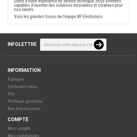
Grâce à notre expérience en service technique, nous sommes
capables d'inventer des solutions innovantes et créatives pour
nos clients.
Voici les grandes forces de l'équipe RP Electronics
INFOLETTRE
INFORMATION
À propos
Contactez-nous
FAQ
Politique générale
Nos fournisseurs
COMPTE
Mon compte
Mes commandes