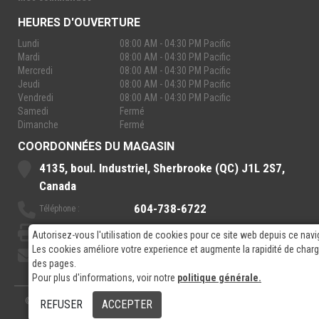
HEURES D'OUVERTURE
Lundi
08:00 AM - 04:30 PM Pacific
Mardi
08:00 AM - 04:30 PM Pacific
Mercredi
08:00 AM - 04:30 PM Pacific
Jeudi
08:00 AM - 04:30 PM Pacific
Vendredi
08:00 AM - 04:30 PM Pacific
Samedi
Fermé
Dimanche
Fermé
COORDONNÉES DU MAGASIN
4135, boul. Industriel, Sherbrooke (QC) J1L 2S7,
Canada
604-738-6722
Téléphone :
888-921-7770
Sans-Frais :
Autorisez-vous l'utilisation de cookies pour ce site web depuis ce navi
Les cookies améliore votre experience et augmente la rapidité de cha
sales@rpelectronics.com
Courriel:
des pages.
Pour plus d'informations, voir notre
politique générale.
© 2026
- RP Electronics
Conçu par
GPX Technologies Inc.
REFUSER
ACCEPTER