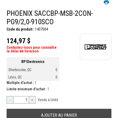
PHOENIX SACCBP-MSB-2CON-
PG9/2,0-910SCO
Code du produit :
1437504
124,97 $
Contactez-nous pour connaître
le délai de livraison
RP Electronics
Sherbrooke, QC
0
Lévis, QC
0
Multiple d'achat :
1
Limite minimum d'achat :
1
-
+
Vendu à Unité